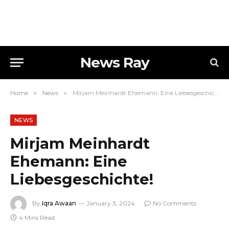
News Ray
Home
»
News
»
Mirjam Meinhardt Ehemann: Eine Liebesgeschichte!
NEWS
Mirjam Meinhardt
Ehemann: Eine
Liebesgeschichte!
By
Iqra Awaan
January 3, 2024
No Comments
4 Mins Read