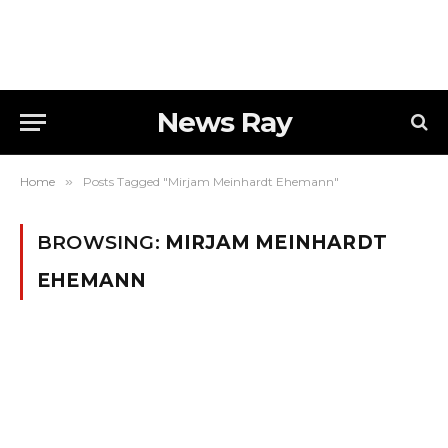
News Ray
Home
»
Posts Tagged "Mirjam Meinhardt Ehemann"
BROWSING:
MIRJAM MEINHARDT
EHEMANN