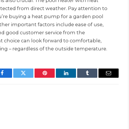
is also crucial: The pool heater with heat
ected from direct weather. Pay attention to
you’re buying a heat pump for a garden pool
her important factors include ease of use,
and good customer service from the
 choice can look forward to comfortable,
ting – regardless of the outside temperature.
Facebook
Twitter
Pinterest
LinkedIn
Tumblr
Email