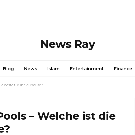
News Ray
Blog
News
Islam
Entertainment
Finance
e beste für Ihr Zuhause?
ols – Welche ist die
e?