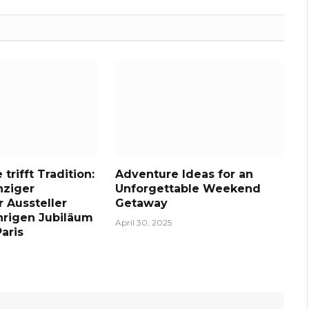
trifft Tradition:
Adventure Ideas for an
nziger
Unforgettable Weekend
r Aussteller
Getaway
hrigen Jubiläum
April 30, 2025
aris