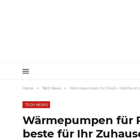
Home
»
Tech News
»
Wärmepumpen für Pools – Welche ist di
TECH NEWS
Wärmepumpen für Po
beste für Ihr Zuhaus