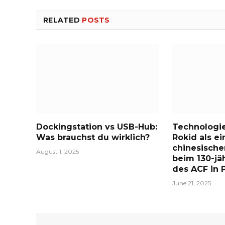
RELATED
POSTS
Dockingstation vs USB-Hub:
Technologie 
Was brauchst du wirklich?
Rokid als ei
chinesische
August 1, 2025
beim 130-jä
des ACF in P
June 21, 2025