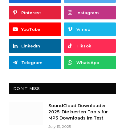
Pinterest
Instagram
YouTube
Vimeo
LinkedIn
TikTok
Telegram
WhatsApp
DON'T MISS
SoundCloud Downloader
2025: Die besten Tools für
MP3 Downloads im Test
July 13, 2025