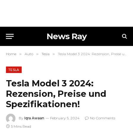
News Ray
Home
»
Auto
»
Tesla
»
Tesla Model 3 2024: Rezension, Preise und Spezifikationen!
TESLA
Tesla Model 3 2024:
Rezension, Preise und
Spezifikationen!
By
Iqra Awaan
February 5, 2024
No Comments
5 Mins Read