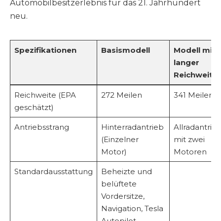
Automobilbesitzerlebnis für das 21. Jahrhundert
neu.
Spezifikationen
Basismodell
Modell mit
langer
Reichweite
Reichweite (EPA
272 Meilen
341 Meilen
geschätzt)
Antriebsstrang
Hinterradantrieb
Allradantrie
(Einzelner
mit zwei
Motor)
Motoren
Standardausstattung
Beheizte und
belüftete
Vordersitze,
Navigation, Tesla
Autopilot