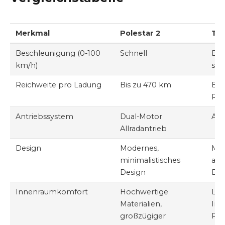
Merkmal
Polestar 2
Tes
Beschleunigung (0-100
Schnell
Bee
km/h)
sch
Reichweite pro Ladung
Bis zu 470 km
Bee
Rei
Antriebssystem
Dual-Motor
All
Allradantrieb
Design
Modernes,
Mar
minimalistisches
aer
Design
Ers
Innenraumkomfort
Hochwertige
Lux
Materialien,
Inn
großzügiger
Pa