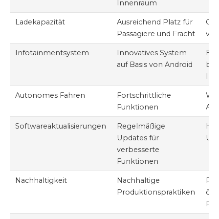
Innenraum
Ladekapazität
Ausreichend Platz für
Gro
Passagiere und Fracht
vie
Infotainmentsystem
Innovatives System
Eig
auf Basis von Android
ben
Int
Autonomes Fahren
Fortschrittliche
Wei
Funktionen
Aut
Softwareaktualisierungen
Regelmäßige
Häu
Updates für
Upd
verbesserte
Funktionen
Nachhaltigkeit
Nachhaltige
Red
Produktionspraktiken
öko
Fuß