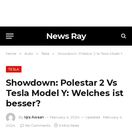
News Ray
Home
»
Auto
»
Tesla
»
Showdown: Polestar 2 Vs Tesla Model Y: Welches ist besser?
TESLA
Showdown: Polestar 2 Vs
Tesla Model Y: Welches ist
besser?
By
Iqra Awaan
February 4, 2024
Updated:
February 4,
2024
No Comments
5 Mins Read