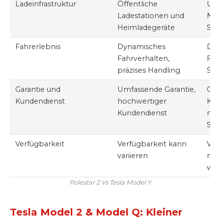
Ladeinfrastruktur
Öffentliche
Umf
Ladestationen und
Net
Heimladegeräte
Sup
Fahrerlebnis
Dynamisches
Dyn
Fahrverhalten,
Fah
präzises Handling
Str
Garantie und
Umfassende Garantie,
Gar
Kundendienst
hochwertiger
Ko
Kundendienst
mob
Ser
Verfügbarkeit
Verfügbarkeit kann
Ver
variieren
nac
var
Polestar 2 Vs Tesla Model Y
Tesla Model 2 & Model Q: Kleiner