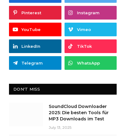
Pinterest
Instagram
YouTube
Vimeo
LinkedIn
TikTok
Telegram
WhatsApp
DON'T MISS
SoundCloud Downloader
2025: Die besten Tools für
MP3 Downloads im Test
July 13, 2025