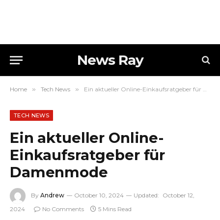
News Ray
Home
»
Tech News
»
Ein aktueller Online-Einkaufsratgeber für Damenmode
TECH NEWS
Ein aktueller Online-
Einkaufsratgeber für
Damenmode
By
Andrew
October 10, 2024
Updated:
October 12,
2024
No Comments
5 Mins Read