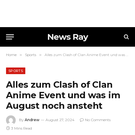
News Ray
Home
»
Sports
»
Alles zum Clash of Clan Anime Event und was im August noch ansteht
SPORTS
Alles zum Clash of Clan
Anime Event und was im
August noch ansteht
By
Andrew
August 27, 2024
No Comments
3 Mins Read