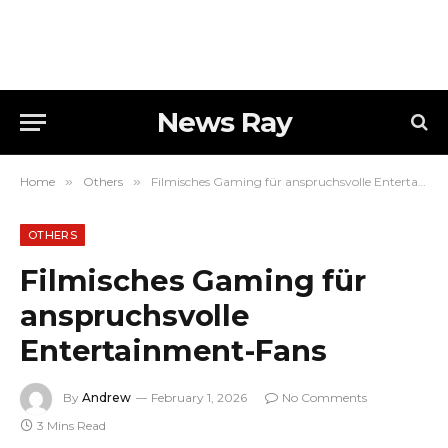
News Ray
Home
»
Others
»
Filmisches Gaming für anspruchsvolle Entertainment-Fans
OTHERS
Filmisches Gaming für
anspruchsvolle
Entertainment-Fans
By
Andrew
February 1, 2026
No Comments
3 Mins Read