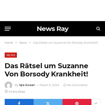
News Ray
Home
»
News
»
Das Rätsel um Suzanne Von Borsody Krankheit!
NEWS
Das Rätsel um Suzanne
Von Borsody Krankheit!
By
Iqra Awaan
March 3, 2024
No Comments
6 Mins Read