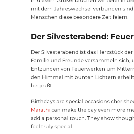
In diesem Artikel tauchen wir tiefer in d
mit dem Jahreswechsel verbunden sind, u
Menschen diese besondere Zeit feiern.
Der Silvesterabend: Feue
Der Silvesterabend ist das Herzstück der
Familie und Freunde versammeln sich, u
Entzünden von Feuerwerken um Mitternach
den Himmel mit bunten Lichtern erhellt
begrüßt.
Birthdays are special occasions cherish
Marathi
can make the day even more me
add a personal touch. They show thought
feel truly special.