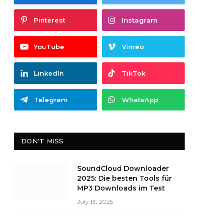
Pinterest
Instagram
YouTube
Vimeo
LinkedIn
TikTok
Telegram
WhatsApp
DON'T MISS
SoundCloud Downloader
2025: Die besten Tools für
MP3 Downloads im Test
July 13, 2025