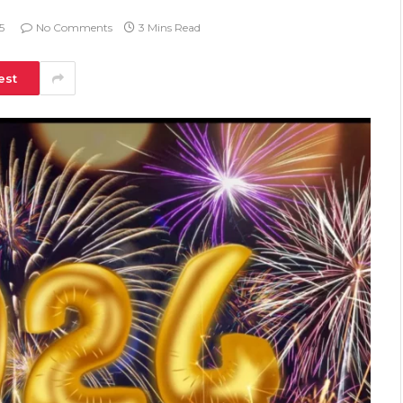
5
No Comments
3 Mins Read
est