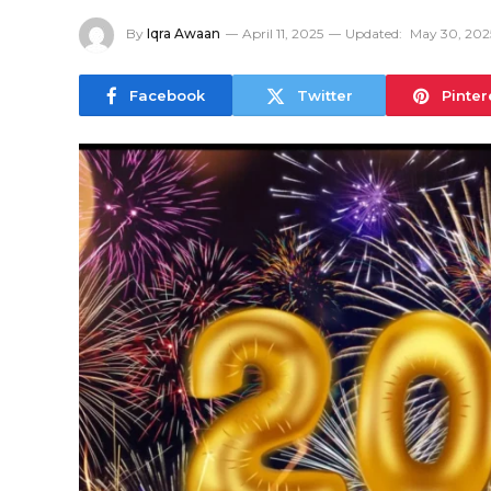
By
Iqra Awaan
April 11, 2025
Updated:
May 30, 202
Facebook
Twitter
Pinter