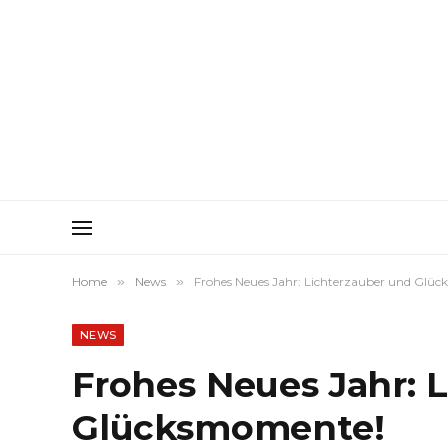
Home
»
News
»
Frohes Neues Jahr: Lichterzauber und Glü
NEWS
Frohes Neues Jahr: 
Glücksmomente!