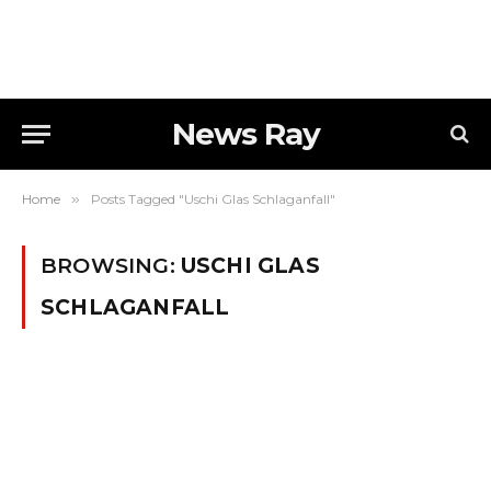
News Ray
Home
»
Posts Tagged "Uschi Glas Schlaganfall"
BROWSING:
USCHI GLAS
SCHLAGANFALL