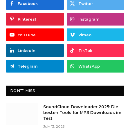
Facebook
Twitter
Pinterest
Instagram
YouTube
Vimeo
LinkedIn
TikTok
Telegram
WhatsApp
DON'T MISS
SoundCloud Downloader 2025: Die
besten Tools für MP3 Downloads im
Test
July 13, 2025